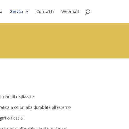
da
Servizi
Contatti
Webmail
ttono di realizzare:
ica a colori alta durabilità all’esterno
i o flessibili
tture in alluminio ideali per fiere e